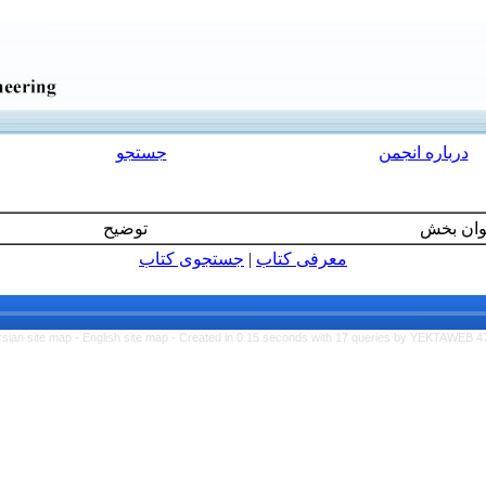
درباره انجمن
جستجو
وان بخش
توضیح
معرفی كتاب
|
جستجوی كتاب‌
rsian site map -
English site map
- Created in 0.15 seconds with 17 queries by YEKTAWEB 4